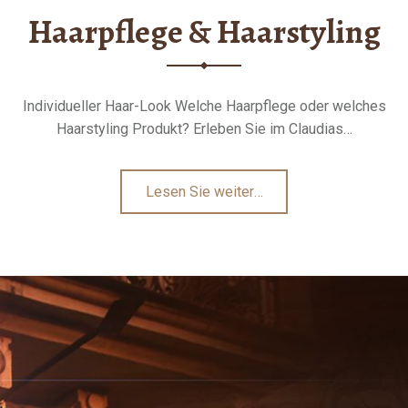
Haarpflege & Haarstyling
Individueller Haar-Look Welche Haarpflege oder welches
Haarstyling Produkt? Erleben Sie im Claudias…
"Haarpflege
Lesen Sie weiter
…
&
Haarstyling"