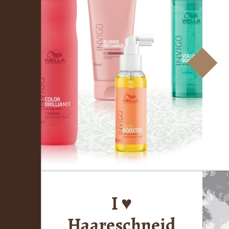
I ♥
Haareschneid