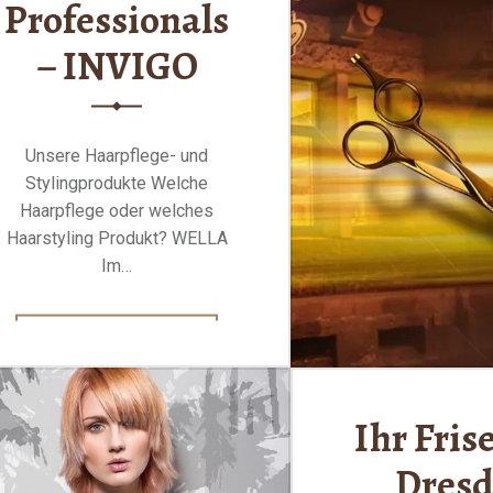
Professionals
– INVIGO
Unsere Haarpflege- und
Stylingprodukte Welche
Haarpflege oder welches
Haarstyling Produkt? WELLA
Im…
"WELLA
Lesen Sie weiter
…
Professionals
–
Ihr Fris
INVIGO"
Dres