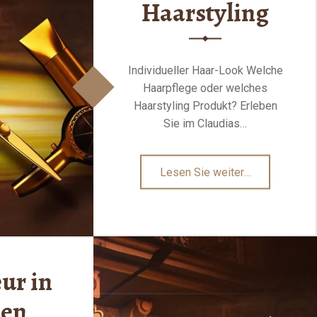
Haarstyling
Individueller Haar-Look Welche
Haarpflege oder welches
Haarstyling Produkt? Erleben
Sie im Claudias…
"Haarpflege
Lesen Sie weiter
…
&
Haarstyling"
eur in
den