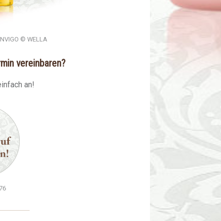
INVIGO © WELLA
rmin vereinbaren?
einfach an!
76