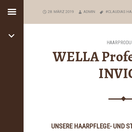
28. MÄRZ 2019
ADMIN
CLAUDIAS HA
Menu
Post
UDIAS
ARSTUDIO
navigation
HAARPRODU
SEUR
WELLA Profe
ESDEN
INVI
io
UNSERE HAARPFLEGE- UND S
n