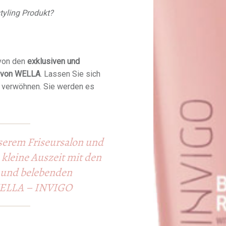
tyling Produkt?
 von den
exklusiven und
n von WELLA
. Lassen Sie sich
s verwöhnen. Sie werden es
nserem Friseursalon und
 kleine Auszeit mit den
und belebenden
WELLA – INVIGO