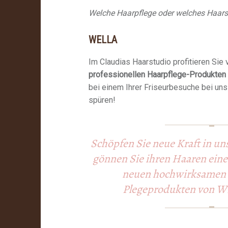
Welche Haarpflege oder welches Haars
WELLA
Im Claudias Haarstudio profitieren Sie
professionellen Haarpflege-Produkte
bei einem Ihrer Friseurbesuche bei un
spüren!
Schöpfen Sie neue Kraft in u
gönnen Sie ihren Haaren eine
neuen hochwirksamen 
Plegeprodukten von 