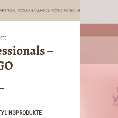
ARSTUDIO
COLOR BRILLIANCE
CONDITIONER
FRISEUR
FRISEUR DRE
KTE
ssionals –
GO
TYLINGPRODUKTE