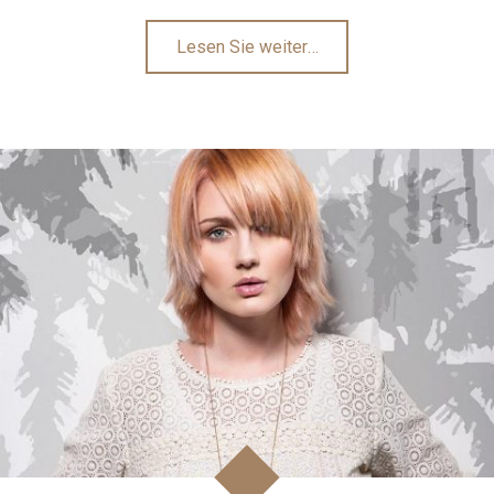
"Haarpflege
Lesen Sie weiter
…
&
Haarstyling"