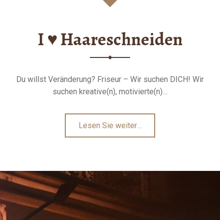
I ♥ Haareschneiden
Du willst Veränderung? Friseur – Wir suchen DICH! Wir
suchen kreative(n), motivierte(n)…
"I
Lesen Sie weiter
…
♥
Haareschneiden"